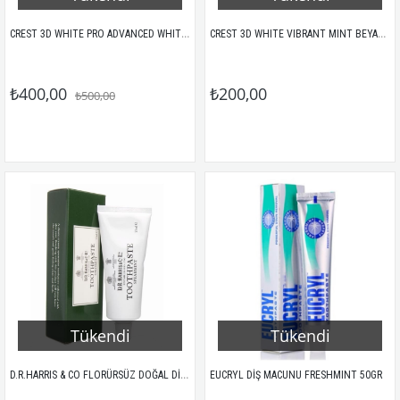
CREST 3D WHITE PRO ADVANCED WHITENING BEYAZLATICI DİŞ MACUNU 147GR
CREST 3D WHITE VIBRANT MINT BEYAZLATICI DİŞ MACUNU 65GR
₺400,00
₺200,00
₺500,00
Tükendi
Tükendi
D.R.HARRIS & CO FLORÜRSÜZ DOĞAL DİŞ MACUNU 75ML
EUCRYL DİŞ MACUNU FRESHMINT 50GR