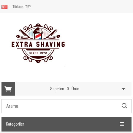
Türkçe - TRY
Sepetim
0
Ürün
Kategoriler