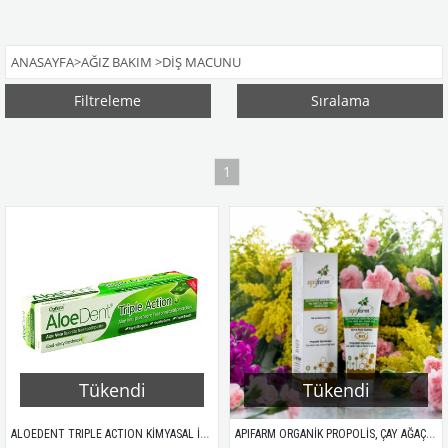
ANASAYFA
>
AĞIZ BAKIM
>
DİŞ MACUNU
Filtreleme
Sıralama
1
Tükendi
Tükendi
ALOEDENT TRIPLE ACTION KİMYASAL İÇERMEYEN DİŞ MACUNU 100ML
APIFARM ORGANİK PROPOLİS, ÇAY AĞAÇLI DİŞ MACUNU 75ML