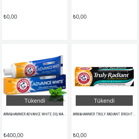
₺0,00
₺0,00
Tükendi
Tükendi
ARM&HAMMER ADVANCE WHITE DİŞ MACUNU 170GR
ARM&HAMMER TRULY RADIANT BRIGHT & STRONG DŞ MACUNU 121GR
₺400,00
₺0,00