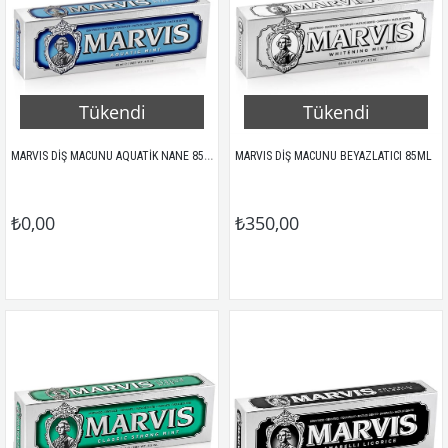
Tükendi
Tükendi
MARVIS DİŞ MACUNU AQUATİK NANE 85ML
MARVIS DİŞ MACUNU BEYAZLATICI 85ML
₺0,00
₺350,00