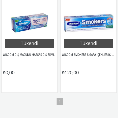
Tükendi
Tükendi
WISDOM SMOKERS SİGARA İÇENLER İÇİN DİŞ MACUNU İ 50ML
WISDOM DİŞ MACUNU HASSAS DİŞ 75ML
₺0,00
₺120,00
1