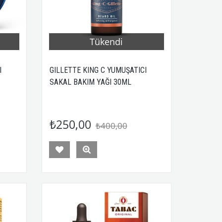
Tükendi
I
GILLETTE KING C YUMUŞATICI
SAKAL BAKIM YAĞI 30ML
₺250,00
₺400,00