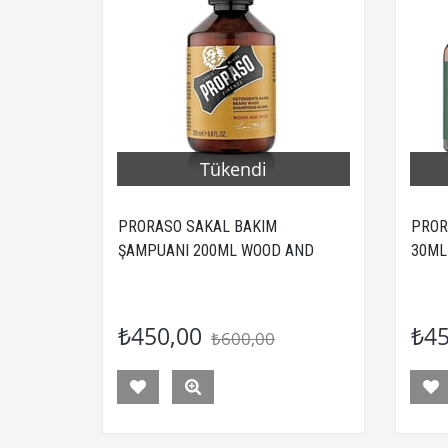
Tükendi
PRORASO SAKAL BAKIM
PROR
ŞAMPUANI 200ML WOOD AND
30ML
SPICE
₺450,00
₺45
₺600,00