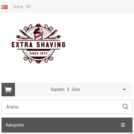
Türkçe - TRY
Sepetim
0
Ürün
Kategoriler