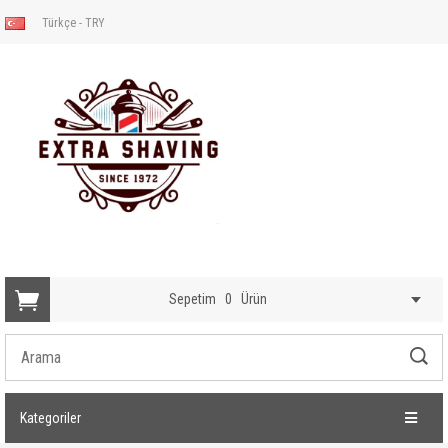
Türkçe - TRY
Sepetim
0
Ürün
Kategoriler