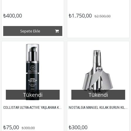
₺400,00
₺1.750,00
₺2.500,00
Sepete Ekle
Tükendi
Tükendi
COLLISTAR ULTRA-ACTIVE YAŞLANMA KARŞITI YÜZ KREMİ 50ML
NOSTALGIA MANUEL KULAK BURUN KILI KESME ALETİ
₺75,00
₺300,00
₺300,00