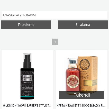
ANASAYFA
>
YÜZ BAKIM
Filtreleme
Sıralama
1
Tükendi
WILKINSON SWORD BARBER'S STYLE TIRAŞ SONRASI NEMLENDİRİCİ YÜZ BAKIM KREMİ 88ML
CAPTAIN FAWCETT'S BOOZE&BACCY RICKY HALL NEMLENDİRİCİ KREM 50ML