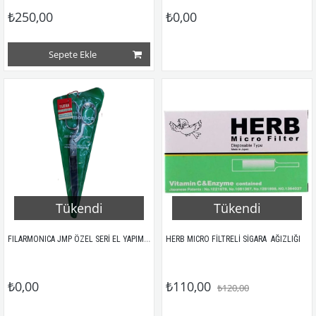
₺250,00
₺0,00
Sepete Ekle
Tükendi
Tükendi
FILARMONICA JMP ÖZEL SERİ EL YAPIMI ÇELİK MAKASI / 8" BÜYÜK
HERB MICRO FİLTRELİ SİGARA  AĞIZLIĞI
₺0,00
₺110,00
₺120,00