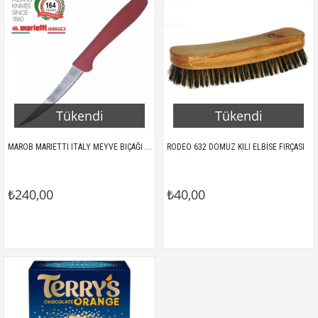
Tükendi
Tükendi
MAROB MARIETTI ITALY MEYVE BIÇAĞI 6LI (KIRMIZI/TIRTIKLI)
RODEO 632 DOMUZ KILI ELBİSE FIRÇASI
₺240,00
₺40,00