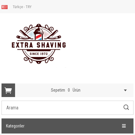
Türkçe - TRY
Sepetim
0
Ürün
Kategoriler