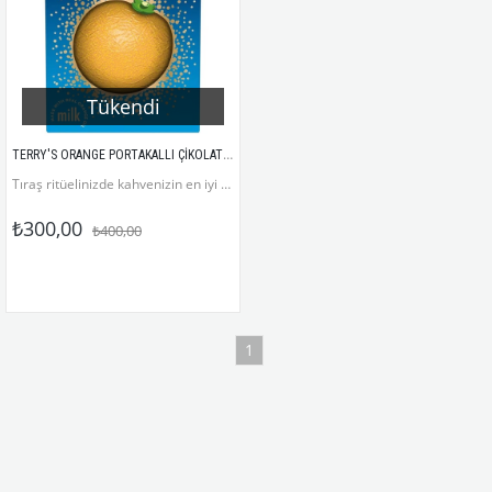
Tükendi
TERRY'S ORANGE PORTAKALLI ÇİKOLATA  145GR
Tıraş ritüelinizde kahvenizin en iyi eşlikçisi Terry's olacaktır
₺300,00
₺400,00
1