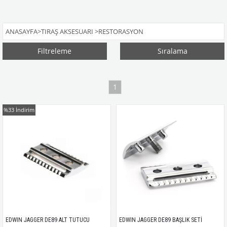
ANASAYFA
>
TIRAŞ AKSESUARI
>
RESTORASYON
Filtreleme
Sıralama
1
%33
İndirim
EDWIN JAGGER DE89 ALT TUTUCU
EDWIN JAGGER DE89 BAŞLIK SETİ