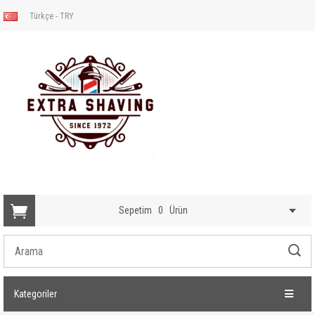
Türkçe - TRY
Sepetim
0
Ürün
Kategoriler