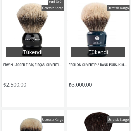
Yeni Ürün
Ücretsiz Kargo
Ücretsiz Kargo
Tükendi
Tükendi
EDWIN JAGGER TIRAŞ FIRÇASI SILVERTIP PORSUK SİYAH 1EJ466
EPSILON SILVERTIP 2 BAND PORSUK KILI TIRAŞ FIRÇASI LACİVERT AKRİLİK
₺2.500,00
₺3.000,00
Ücretsiz Kargo
Ücretsiz Kargo