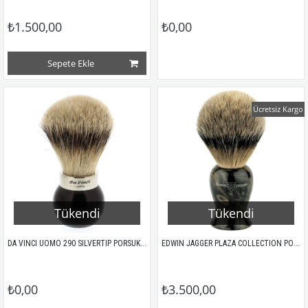
₺1.500,00
₺0,00
Sepete Ekle
Ücretsiz Kargo
Tükendi
Tükendi
DA VINCI UOMO 290 SILVERTIP PORSUK KILI TIRAŞ FIRÇASI
EDWIN JAGGER PLAZA COLLECTION PORSUK KILI TIRAŞ FIRÇASI BEST BMPSBBB
₺0,00
₺3.500,00