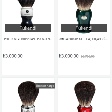
Tükendi
Tükendi
EPSILON SILVERTIP 2 BAND PORSUK KILI TIRAŞ FIRÇASI SİYAH&BEYAZ AKRİLİK SAP
OMEGA PORSUK KILI TIRAŞ FIRÇASI ZÜMRÜT YEŞİL 6218
₺3.000,00
₺3.000,00
₺3.750,00
Ücretsiz Kargo