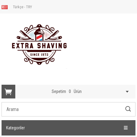
Türkçe - TRY
Sepetim
0
Ürün
Kategoriler