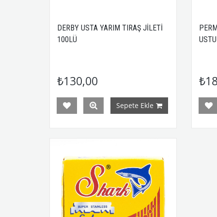
DERBY USTA YARIM TIRAŞ JİLETİ
PERM
100LÜ
USTUR
₺130,00
₺18
Sepete Ekle