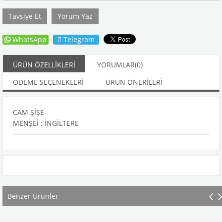
Tavsiye Et
Yorum Yaz
WhatsApp
Telegram
ÜRÜN ÖZELLIKLERI
YORUMLAR
(0)
ÖDEME SEÇENEKLERI
ÜRÜN ÖNERILERI
CAM ŞİŞE
MENŞEİ : İNGİLTERE
Benzer Ürünler