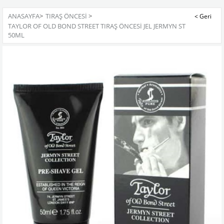
ANASAYFA
>
TIRAŞ ÖNCESİ
>
TAYLOR OF OLD BOND STREET TIRAŞ ÖNCESİ JEL JERMYN ST
50ML