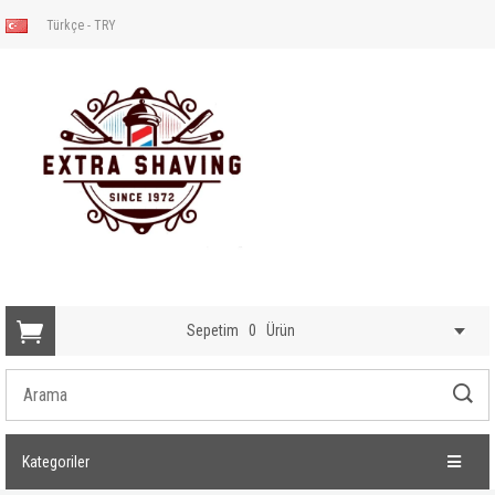
Türkçe - TRY
Sepetim
0
Ürün
Kategoriler