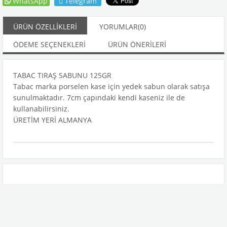
WhatsApp
Telegram
ÜRÜN ÖZELLIKLERI
YORUMLAR
(0)
ÖDEME SEÇENEKLERI
ÜRÜN ÖNERILERI
TABAC TIRAŞ SABUNU 125GR
Tabac marka porselen kase için yedek sabun olarak satışa
sunulmaktadır. 7cm çapındaki kendi kaseniz ile de
kullanabilirsiniz.
ÜRETİM YERİ ALMANYA