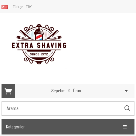
Türkçe - TRY
Sepetim
0
Ürün
Kategoriler