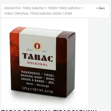
ANASAYFA
>
TIRAŞ SABUNU
>
YEDEK TIRAŞ SABUNU
>
TABAC ORIGINAL TIRAŞ SABUNU YEDEK 125GR