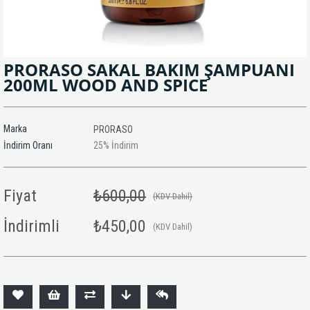
PRORASO SAKAL BAKIM ŞAMPUANI
200ML WOOD AND SPICE
Marka
PRORASO
İndirim Oranı
25
%
İndirim
Fiyat
₺600,00
(KDV Dahil)
İndirimli
₺450,00
(KDV Dahil)