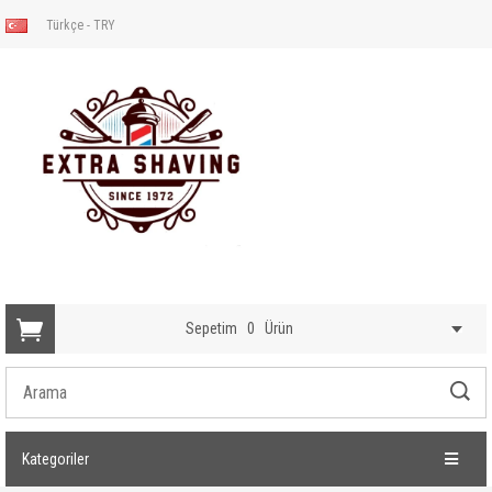
Türkçe - TRY
Sepetim
0
Ürün
Kategoriler