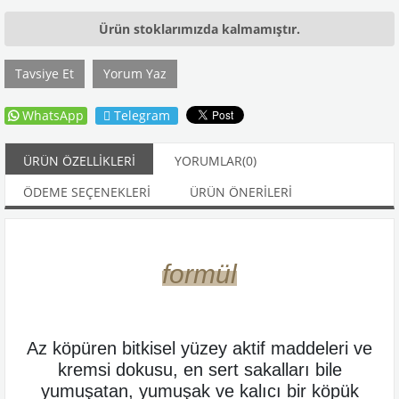
Ürün stoklarımızda kalmamıştır.
Tavsiye Et
Yorum Yaz
WhatsApp
Telegram
ÜRÜN ÖZELLIKLERI
YORUMLAR
(0)
ÖDEME SEÇENEKLERI
ÜRÜN ÖNERILERI
formül
Az köpüren bitkisel yüzey aktif maddeleri ve
kremsi dokusu, en sert sakalları bile
yumuşatan, yumuşak ve kalıcı bir köpük