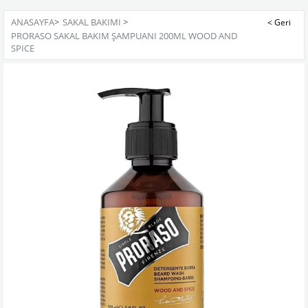
ANASAYFA
>
SAKAL BAKIMI
>
PRORASO SAKAL BAKIM ŞAMPUANI 200ML WOOD AND
SPICE