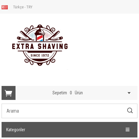
Türkçe - TRY
Sepetim
0
Ürün
Kategoriler