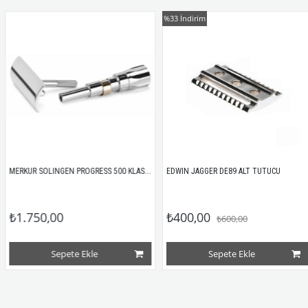
%33
İndirim
MERKUR SOLINGEN PROGRESS 500 KLASİK TIRAŞ ALETİ İÇİN KROM KNOB VE BAŞLIK
EDWIN JAGGER DE89 ALT TUTUCU
₺1.750,00
₺400,00
₺600,00
Sepete Ekle
Sepete Ekle