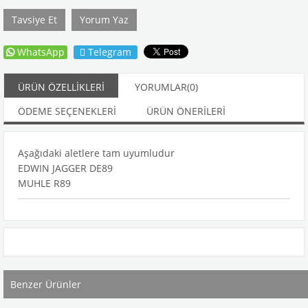
Tavsiye Et
Yorum Yaz
WhatsApp
Telegram
ÜRÜN ÖZELLIKLERI
YORUMLAR
(0)
ÖDEME SEÇENEKLERI
ÜRÜN ÖNERILERI
Aşağıdaki aletlere tam uyumludur
EDWIN JAGGER DE89
MUHLE R89
Benzer Ürünler