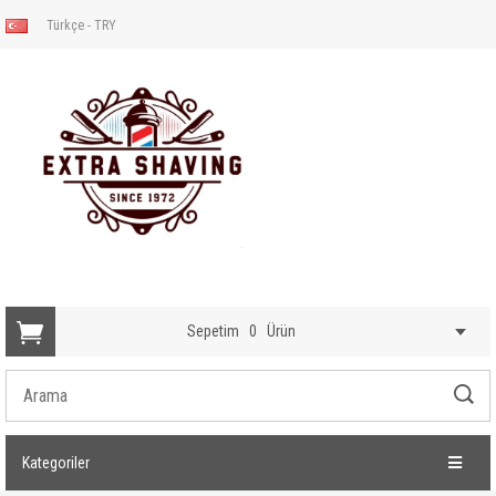
Türkçe - TRY
Sepetim
0
Ürün
Kategoriler