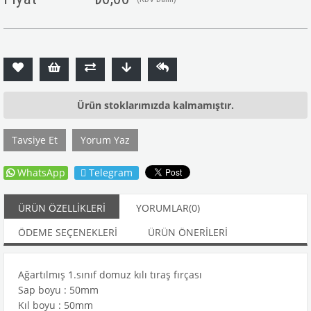
Ürün stoklarımızda kalmamıştır.
Tavsiye Et
Yorum Yaz
WhatsApp
Telegram
ÜRÜN ÖZELLIKLERI
YORUMLAR
(0)
ÖDEME SEÇENEKLERI
ÜRÜN ÖNERILERI
Ağartılmış 1.sınıf domuz kılı tıraş fırçası
Sap boyu : 50mm
Kıl boyu : 50mm