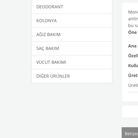
DEODORANT
Mono
antim
KOLONYA
bu s
Öne 
AĞIZ BAKIM
Ana 
SAÇ BAKIM
Özell
VÜCUT BAKIMI
Kull
Üret
DİĞER ÜRÜNLER
Üreti
Benze