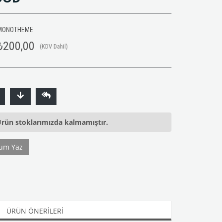
MONOTHEME
₺200,00
(KDV Dahil)
rün stoklarımızda kalmamıştır.
um Yaz
ÜRÜN ÖNERILERI