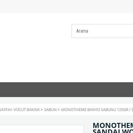
SAYFA
>
VÜCUT BAKIMI
>
SABUN
>
MONOTHEME BANYO SABUNU 125GR /
MONOTHEM
SANDALW