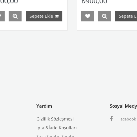
0,00
₺900,00
Sepete Ekle
Sepete Ekl
Yardım
Sosyal Med
Gizlilik Sözleşmesi
Facebook
İptal&İade Koşulları
Sıkça Sorulan Sorular