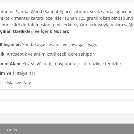
theme Sandal Wood (Sandal Ağacı) sabunu, sıcak sandal ağacı notala
ikotik (mantar karşıtı) özellikler sunan 125 gramlık katı bir sabundu
abun, cildi derinlemesine temizlerken yoğun kokusuyla bakım sağla
Çıkan Özellikleri ve İçerik Notları:
Bileşenler:
Sandal ağacı esansı ve çay ağacı yağı.
ik:
Antiseptik ve antimikotik özelliklere sahiptir.
anım Alanı:
Yüz ve vücut için uygundur, cildi nazikçe temizler.
im Yeri:
İtalya (IT)
ci : Mavive Italy
r Ürünler