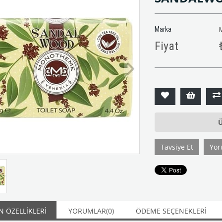
Marka
Fiyat
Ü
Tavsiye Et
Yor
 ÖZELLIKLERI
YORUMLAR
(0)
ÖDEME SEÇENEKLERI