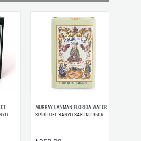
T
MURRAY LANMAN FLORIDA WATER
MURRAY
YO
SPİRİTÜEL BANYO SABUNU 95GR
SPİRİTÜ
EET