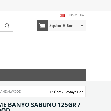
Türkçe - TRY
Sepetim
0
Ürün
 SANDALWOOD
< < Önceki Sayfaya Dön
E BANYO SABUNU 125GR /
OOD