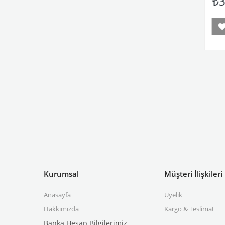
₺300,00
₺30
Ekle
Sepete Ekle
Kurumsal
Müşteri İlişkileri
Anasayfa
Üyelik
Hakkımızda
Kargo & Teslimat
Banka Hesap Bilgilerimiz