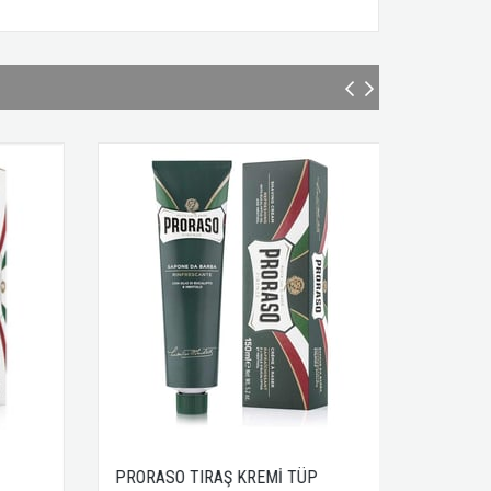
PRORASO TIRAŞ KREMİ TÜP
TAYLOR OF O