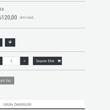
LEA
₺120,00
(KDV Dahil)
um Yaz
ÜRÜN ÖNERILERI