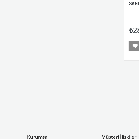
KASELİ 150ML ACIBADEM
SANDAL & 
₺650,00
₺280,0
Sepete Ekle
Kurumsal
Müşteri İlişkileri