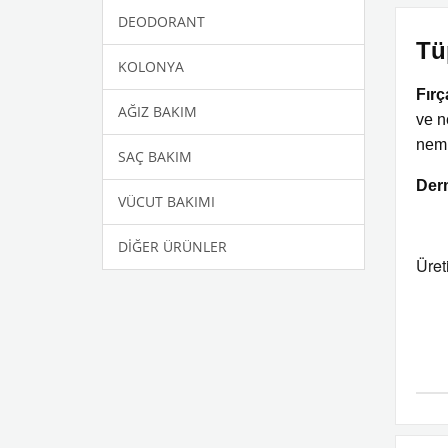
DEODORANT
Tü
KOLONYA
Fırç
AĞIZ BAKIM
ve n
neml
SAÇ BAKIM
Derm
VÜCUT BAKIMI
DİĞER ÜRÜNLER
Üret