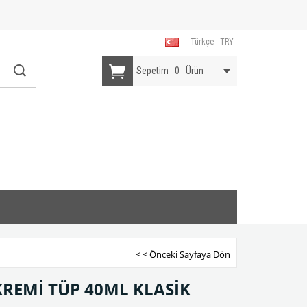
Türkçe - TRY
Sepetim
0
Ürün
< < Önceki Sayfaya Dön
KREMİ TÜP 40ML KLASİK