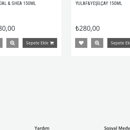
SHEA 150ML
YULAF&YEŞİLÇAY 150ML
0
₺280,00
Sepete Ekle
Sepete Ekle
Yardım
Sosyal Med