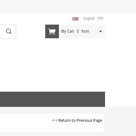
English - TRY
My Cart
0
Item
< < Return to Previous Page