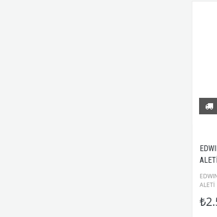
EDWIN JAGGER KLASİK TIRAŞ
EDWIN JAGGE
ALETİ DE89BA11BL BARLEY
ALETİ DE891
EDWIN JAGGER DE89BA11BL KLASİK
EDWIN JAGGER 
TIRAŞ ALETİ
ALETİ
₺2.900,00
₺2.500,0