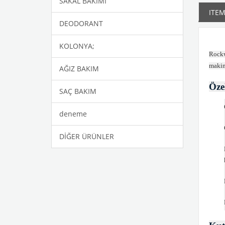
SAKAL BAKIMI
ITEM
DEODORANT
KOLONYA;
Rockwe
makin
AĞIZ BAKIM
Özel
SAÇ BAKIM
deneme
DİĞER ÜRÜNLER