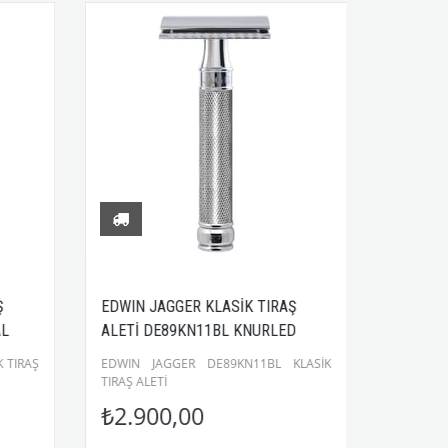
EDWIN JAGGER KLASİK TIRAŞ
MERKUR 15C TIR
ALETİ DE89KN11BL KNURLED
TARAK)
EDWIN JAGGER DE89KN11BL KLASİK
TIRAŞ ALETİ
₺2.900,00
₺2.000,00