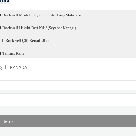
uda
1 Rockwell Model T Ayarlanabilir Tıraş Makinesi
1 Rockwell Hakiki Deri Kılıf (Seyahat Kapağı)
5'li Rockwell Çift Kenarlı Jilet
1 Talimat Kartı
Eİ : KANADA
r Items