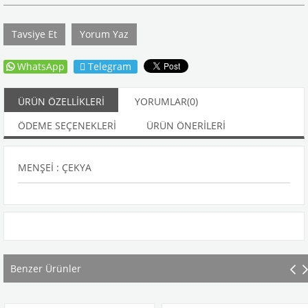
Tavsiye Et
Yorum Yaz
WhatsApp
Telegram
ÜRÜN ÖZELLIKLERI
YORUMLAR
(0)
ÖDEME SEÇENEKLERI
ÜRÜN ÖNERILERI
MENŞEİ : ÇEKYA
Benzer Ürünler