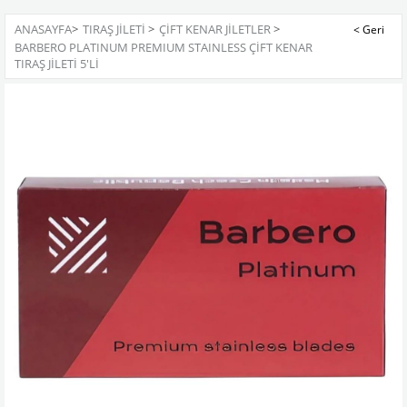
ANASAYFA
>
TIRAŞ JİLETİ
>
ÇİFT KENAR JİLETLER
>
BARBERO PLATINUM PREMIUM STAINLESS ÇİFT KENAR
TIRAŞ JİLETİ 5'Lİ