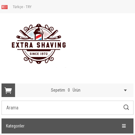
Türkçe - TRY
Sepetim
0
Ürün
Kategoriler