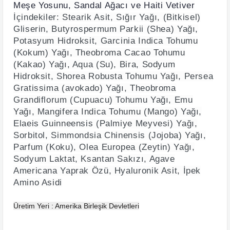
Meşe Yosunu, Sandal Ağacı ve Haiti Vetiver
İçindekiler:
Stearik Asit, Sığır Yağı, (Bitkisel)
Gliserin, Butyrospermum Parkii (Shea) Yağı,
Potasyum Hidroksit, Garcinia Indica Tohumu
(Kokum) Yağı, Theobroma Cacao Tohumu
(Kakao) Yağı, Aqua (Su), Bira, Sodyum
Hidroksit, Shorea Robusta Tohumu Yağı, Persea
Gratissima (avokado) Yağı, Theobroma
Grandiflorum (Cupuacu) Tohumu Yağı, Emu
Yağı, Mangifera Indica Tohumu (Mango) Yağı,
Elaeis Guinneensis (Palmiye Meyvesi) Yağı,
Sorbitol, Simmondsia Chinensis (Jojoba) Yağı,
Parfum (Koku), Olea Europea (Zeytin) Yağı,
Sodyum Laktat, Ksantan Sakızı, Agave
Americana Yaprak Özü, Hyaluronik Asit, İpek
Amino Asidi
Üretim Yeri : Amerika Birleşik Devletleri