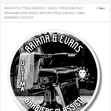
ANASAYFA
>
TIRAŞ SABUNU
>
KASELİ TIRAŞ SABUNU
>
ARIANA&EVANS KASELİ ARTISAN TIRAŞ SABUNU 118ML
BARBIERE CLASSICO