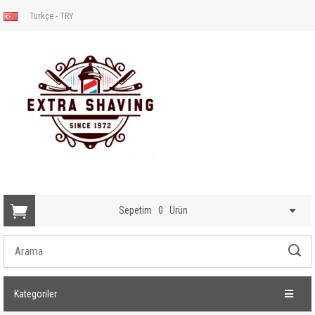
Türkçe - TRY
Sepetim
0
Ürün
Kategoriler