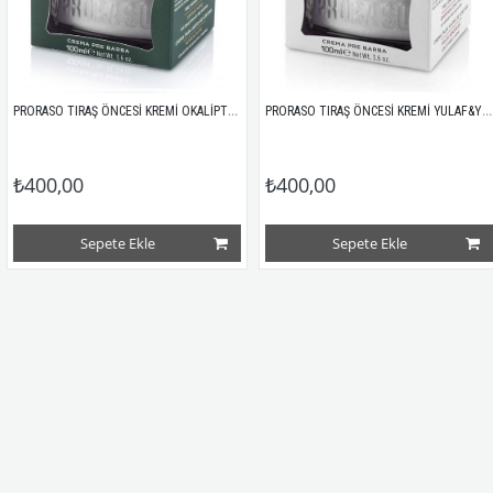
PRORASO TIRAŞ ÖNCESİ KREMİ OKALİPTUS&MENTOL 100ML
PRORASO TIRAŞ ÖNCESİ KREMİ YULAF&YEŞİLÇAY 100ML
₺400,00
₺400,00
Sepete Ekle
Sepete Ekle