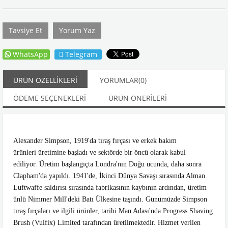
Tavsiye Et
Yorum Yaz
WhatsApp
Telegram
ÜRÜN ÖZELLIKLERI
YORUMLAR
(0)
ÖDEME SEÇENEKLERI
ÜRÜN ÖNERILERI
Alexander Simpson, 1919'da tıraş fırçası ve erkek bakım
ürünleri üretimine başladı ve sektörde bir öncü olarak kabul
ediliyor.
Ür
etim başlangıçta Londra'nın Doğu ucunda, daha sonra
Clapham'da yapıldı.
1941'de, İkinci Dünya Savaşı sırasında Alman
Luftwaffe saldırısı sırasında fabrikasının kaybının ardından, üretim
ünlü Nimmer Mill'deki Batı Ülkesine taşındı.
Günümüzde Simpson
tıraş fırçaları ve ilgili ürünler, tarihi Man Adası'nda Progress Shaving
Brush (Vulfix) Limited tarafından üretilmektedir.
Hizmet verilen