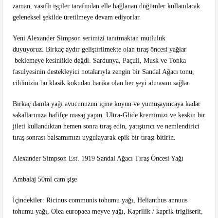
zaman, vasıflı işçiler tarafından elle bağlanan düğümler kullanılarak
geleneksel şekilde üretilmeye devam ediyorlar.
Yeni Alexander Simpson serimizi tanıtmaktan mutluluk
duyuyoruz.
Birkaç aydır geliştirilmekte olan tıraş öncesi yağlar
beklemeye kesinlikle değdi.
Sardunya, Paçuli, Musk ve Tonka
fasulyesinin destekleyici notalarıyla zengin bir Sandal Ağacı tonu,
cildinizin bu klasik kokudan harika olan her şeyi almasını sağlar.
Birkaç damla yağı avucunuzun içine koyun ve yumuşayıncaya kadar
sakallarınıza hafifçe masaj yapın.
Ultra-Glide kremimizi ve keskin bir
jileti kullandıktan hemen sonra tıraş edin, yatıştırıcı ve nemlendirici
tıraş sonrası balsamımızı uygulayarak epik bir tıraşı bitirin.
Alexander Simpson Est.
1919 Sandal Ağacı Tıraş Öncesi Yağı
Ambalaj
50ml cam şişe
İçindekiler: Ricinus communis tohumu yağı, Helianthus annuus
tohumu yağı, Olea europaea meyve yağı, Kaprilik / kaprik trigliserit,