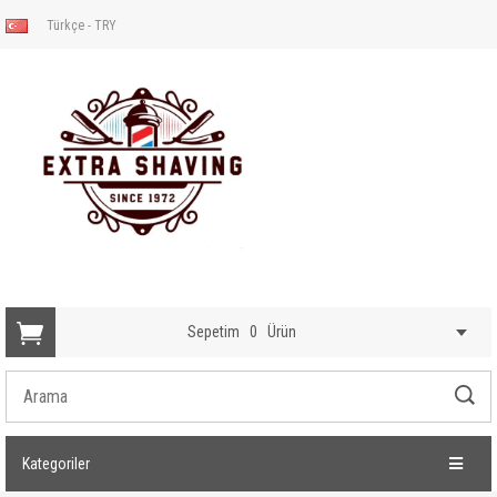
Türkçe - TRY
Sepetim
0
Ürün
Kategoriler