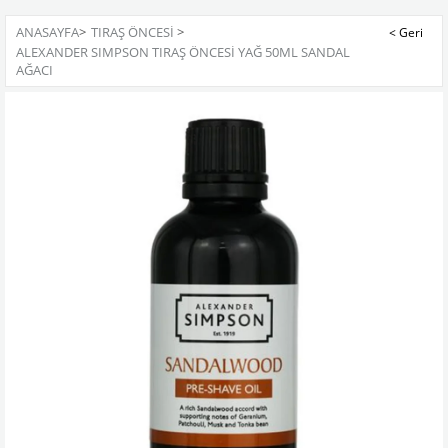
ANASAYFA
>
TIRAŞ ÖNCESİ
>
ALEXANDER SIMPSON TIRAŞ ÖNCESİ YAĞ 50ML SANDAL
AĞACI